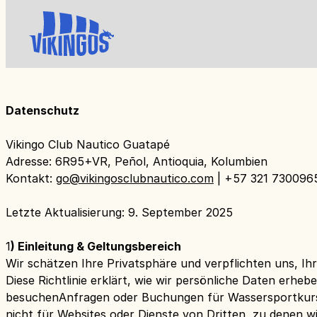
Datenschutz
Vikingo Club Nautico Guatapé
Adresse: 6R95+VR, Peñol, Antioquia, Kolumbien
Kontakt:
go@vikingosclubnautico.com
| +57 321 730096
Letzte Aktualisierung: 9. September 2025
‍1
) Einleitung & Geltungsbereich
Wir schätzen Ihre Privatsphäre und verpflichten uns, Ih
Diese Richtlinie erklärt, wie wir persönliche Daten erh
besuchenAnfragen oder Buchungen für Wassersportkurse
nicht für Websites oder Dienste von Dritten, zu denen wi