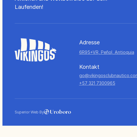
Laufenden!
Adresse
6R95+VR, Peñol, Antioquia
Kontakt
go@vikingosclubnautico.co
+57 321 7300965
Superior Web By